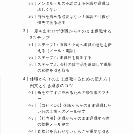
メンタルヘルス不調による休職や退職は
珍しくない
自分を責める必要はない！体調の回復が
優先である理由
一度も出社せず休職からそのまま退職する
3ステップ
ステップ1：直属の上司へ退職の意思を伝
える（メール・電話）
ステップ2：退職届を提出する
ステップ3：会社の貸与品を返却して職場
の私物を引き取る
休職からそのまま退職するための伝え方｜
例文と引き継ぎのコツ
角を立てずに辞めるための最低限のマナ
ー
【コピペOK】休職からそのまま退職した
い時の上司へのメール例文
【社内用】休職からそのまま退職する際
の挨拶メール例文
直接顔を合わせないからこそ重要な引き