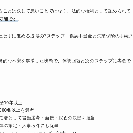
ることは決して悪いことではなく、法的な権利として認められて
可能です
。
社せずに進める退職の3ステップ・傷病手当金と失業保険の手続
済的な不安を解消した状態で、体調回復と次のステップに専念で
歴
10年
以上
900名以上
を選考
任者として書類選考・面接・採否の決定を担当
準の策定・人事考課にも従事