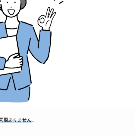
問題ありません
。