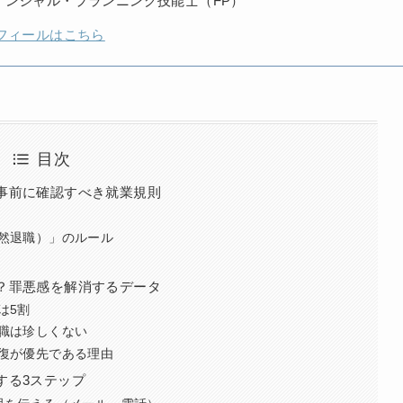
ナンシャル・プランニング技能士（FP）
フィールはこちら
目次
事前に確認すべき就業規則
然退職）」のルール
？罪悪感を解消するデータ
は5割
職は珍しくない
復が優先である理由
する3ステップ