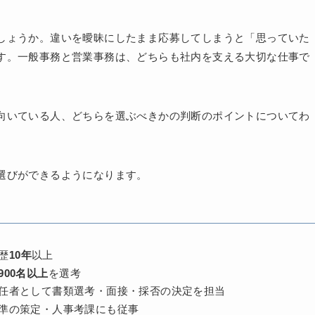
しょうか。違いを曖昧にしたまま応募してしまうと「思っていた
す。一般事務と営業事務は、どちらも社内を支える大切な仕事で
向いている人、どちらを選ぶべきかの判断のポイントについてわ
選びができるようになります。
歴
10年
以上
900名以上
を選考
任者として書類選考・面接・採否の決定を担当
準の策定・人事考課にも従事