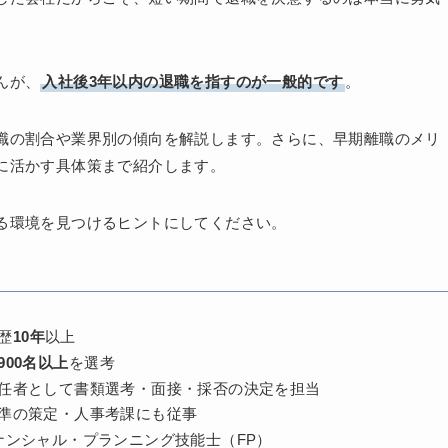
んが、
入社後3年以内の退職を指すのが一般的です
。
職の割合や業界別の傾向を解説します。さらに、早期離職のメリ
に活かす具体策まで紹介します。
る環境を見つけるヒントにしてください。
歴
10年
以上
900名以上
を選考
任者として書類選考・面接・採否の決定を担当
準の策定・人事考課にも従事
ナンシャル・プランニング技能士（FP）