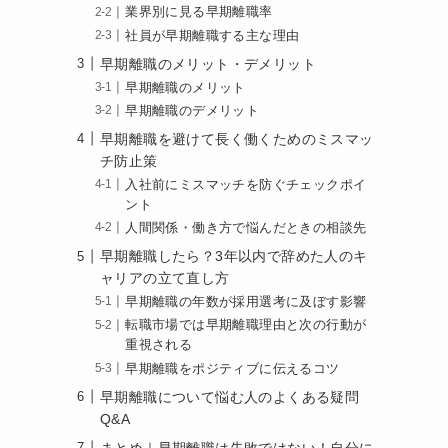
業界別に見る早期離職率
社員が早期離職する主な理由
早期離職のメリット・デメリット
早期離職のメリット
早期離職のデメリット
早期離職を避けて長く働くためのミスマッ
チ防止策
入社前にミスマッチを防ぐチェックポイ
ント
人間関係・働き方で悩んだときの相談先
業
早期離職したら？3年以内で辞めた人のキ
ャリアの立て直し方
早期離職の年数が採用選考に及ぼす影響
転職市場では早期離職理由と次の行動が
重視される
早期離職をポジティブに伝えるコツ
早期離職について悩む人のよくある疑問
Q&A
まとめ｜早期離職は失敗ではない！自分に