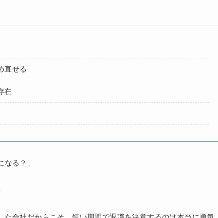
め直せる
存在
になる？」
」
した会社だからこそ、短い期間で退職を決意するのは本当に勇気