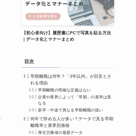
【初心者向け】履歴書にPCで写真を貼る方法
｜データ化とマナーまとめ
目次
早期離職は何年？「3年以内」が目安とさ
れる理由
早期離職の明確な定義はない
企業や業界によって「早期」の基準は異
なる
新卒・中途で異なる早期離職の扱い
何年で辞める人が多い？データで見る早期
ど
離職率と業界別推移
厚生労働省の最新データ