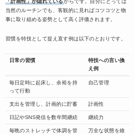
「計画性」が隠れている
からです。自分にとっては
当然のルーチンでも、客観的に見ればコツコツと物
事に取り組める姿勢として高く評価されます。
習慣を特技として捉え直す例は以下のとおりです。
日常の習慣
特技への言い換
え例
毎日定時に起床し、余裕を持
自己管理
って行動
支出を管理し、計画的に貯蓄
計画性
日記やSNS発信を数年間継続
継続力
毎晩のストレッチで体調を管
万全な状態を維