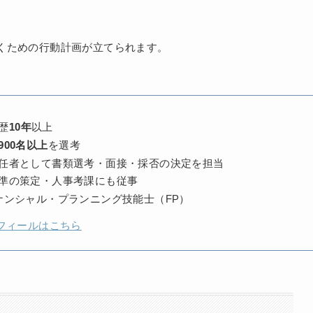
くための行動計画が立てられます。
歴
10年
以上
900名以上
を選考
任者として書類選考・面接・採否の決定を担当
準の策定・人事考課にも従事
ナンシャル・プランニング技能士（FP）
フィールはこちら